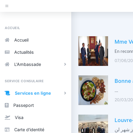
ACCUEIL
Accueil
Mme Ve
En reconn
Actualités
07/06/20
L'Ambassade
Bonne 
SERVICE CONSULAIRE
...
Services en ligne
20/03/20
Passeport
Visa
Louvre
Carte d'identité