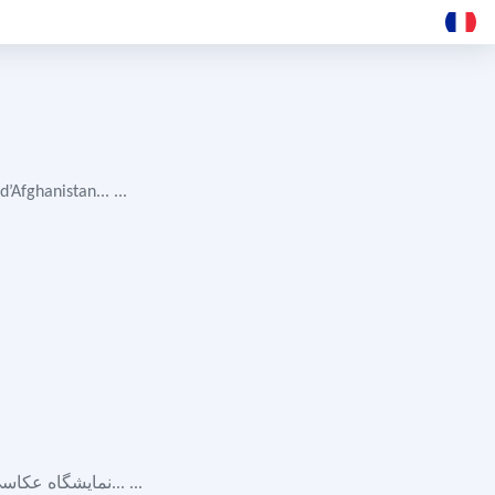
’Afghanistan... ...
امروز در موزیم لوز شهر لن (Louvre-Lens) نمایشگاه عکاسی تحت عنوان «صخره‌ها و مغاره‌های... ...