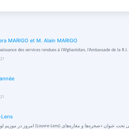
ra MARIGO et M. Alain MARIGO
aissance des services rendues à l’Afghanistan, l’Ambassade de la R.I. d
21
année
21
-Lens