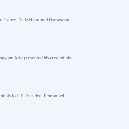
 to France, Dr. Mohammad Humayoon... ...
on Azizi presented his credentials... ...
als to H.E. President Emmanuel... ...