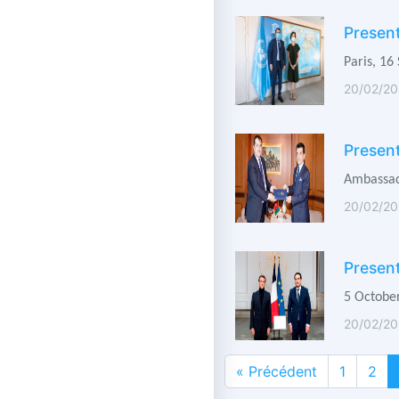
Presen
Paris, 16
20/02/20
Present
Ambassado
20/02/20
Present
5 October
20/02/20
« Précédent
1
2