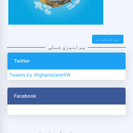
نور خبرتیاوې
ټولنیزې شبکې
Twitter
Tweets by AfghanistanInFR
Facebook
موږ سره اړیکه ونیسئ