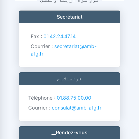
Secrétariat
Fax :
01.42.24.47.14
Courrier :
secretariat@amb-
afg.fr
قونسلګري
Téléphone :
01.88.75.00.00
Courrier :
consulat@amb-afg.fr
__Rendez-vous