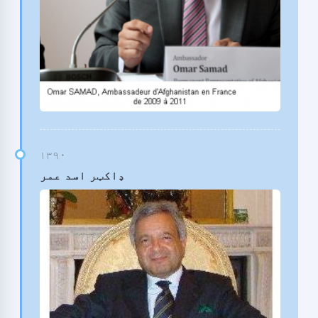
ډاکټر اسد عمر