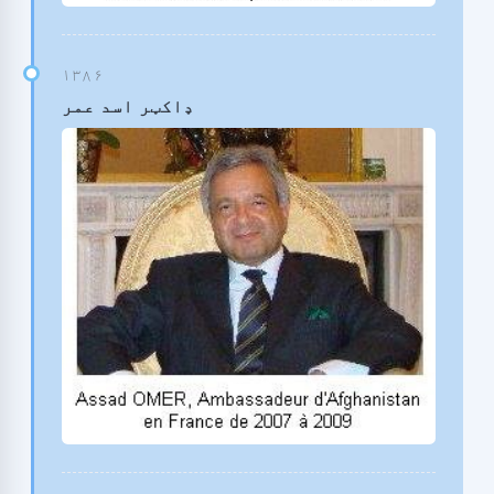
ډاکټر اسد عمر