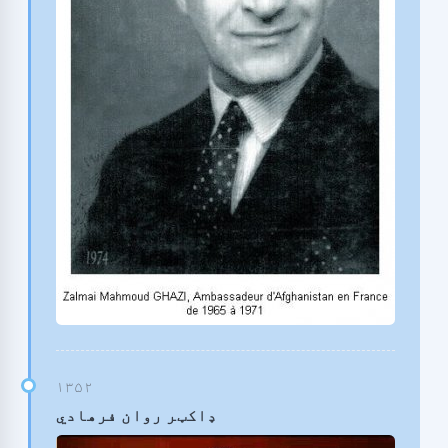
ډاکټر روان فرهادي