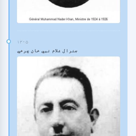
جنرال غلام نبي خان چرخي