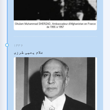
غلام یحیی طرزی