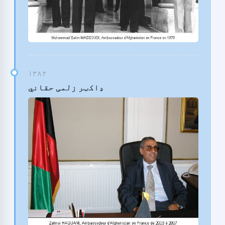
ډاکټر زلمی حقاني