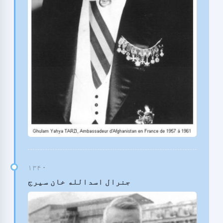
جنرال اسدالله خان سیرج