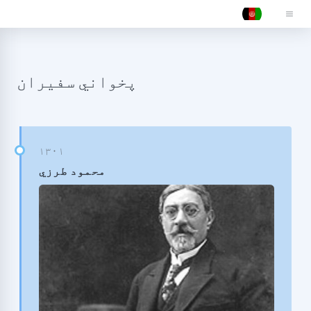
پخواني سفیران
محمود طرزي