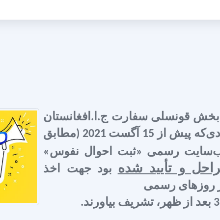
 بخش قونسلی سفارت ج.ا.افغانستان
در فرانسه احتراماً رسانیده می‌شود، که افرادی‌که پیش از 15 آگست 2021 (مطابق
ب
‌سایت رسمی «ثبت احوال نفوس»
حل و تأیید شده
بود جهت اخذ
ر روزهای رسمی