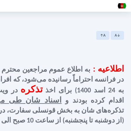
↑A
A↓
اطلاعیه :
به اطلاع عموم مراجعین محترم
تذکره
به 24 اسد 1400) برای اخذ
در وی
اسناد شان طی مرا
اقدام کرده بودند و
تذکره‌های شان به بخش قونسلی سفارت، د
(از دوشنبه تا پنجشنبه) از ساعت 10 صبح الی 3 بعد از ظهر، تشریف بیاورند.