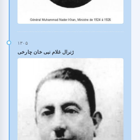
ژنرال غلام نبی خان چارخی