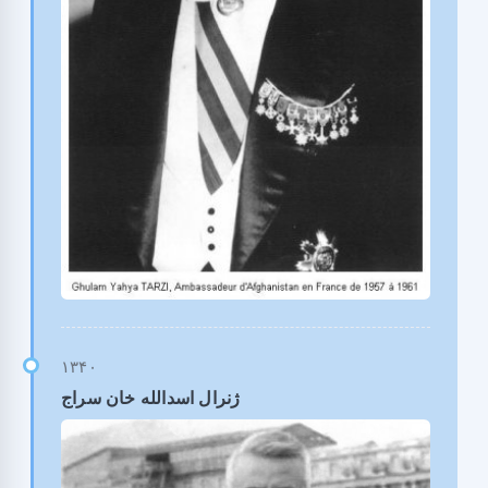
ژنرال اسدالله خان سراج