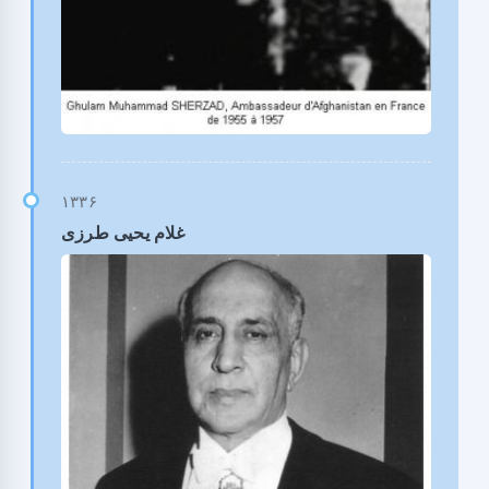
غلام یحیی طرزی