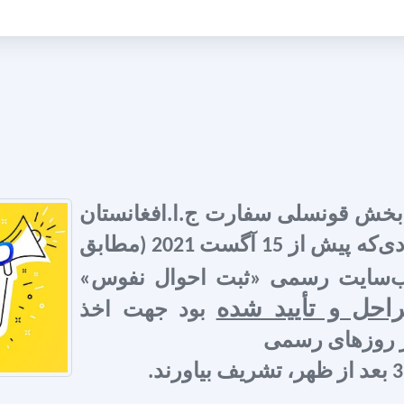
 بخش قونسلی سفارت ج.ا.افغانستان
در فرانسه احتراماً رسانیده می‌شود، که افرادی‌که پیش از 15 آگست 2021 (مطابق
ب
‌سایت رسمی «ثبت احوال نفوس»
حل و تأیید شده
بود جهت اخذ
ر روزهای رسمی