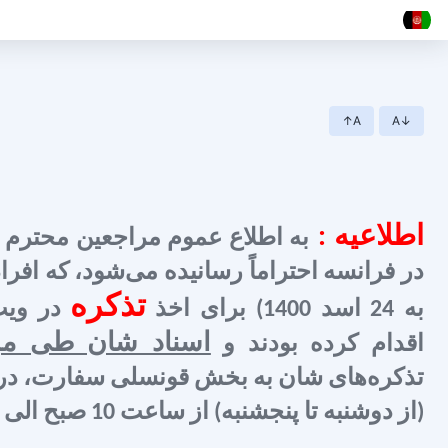
↑A
A↓
اطلاعیه :
به اطلاع عموم مراجعین محترم
تذکره
به 24 اسد 1400) برای اخذ
در وی
اسناد شان طی مرا
اقدام کرده بودند و
تذکره‌های شان به بخش قونسلی سفارت، د
(از دوشنبه تا پنجشنبه) از ساعت 10 صبح الی 3 بعد از ظهر، تشریف بیاورند.